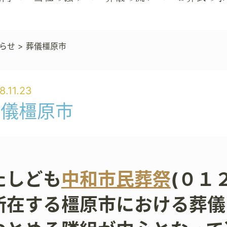
らせ
>
葬儀橿原市
8.11.23
葬儀橿原市
たしども
中和市民葬祭
(０１
所在する橿原市における葬儀