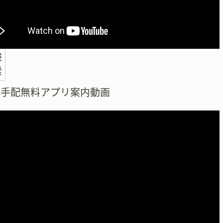
検
索
式手配無料アプリ案内動画