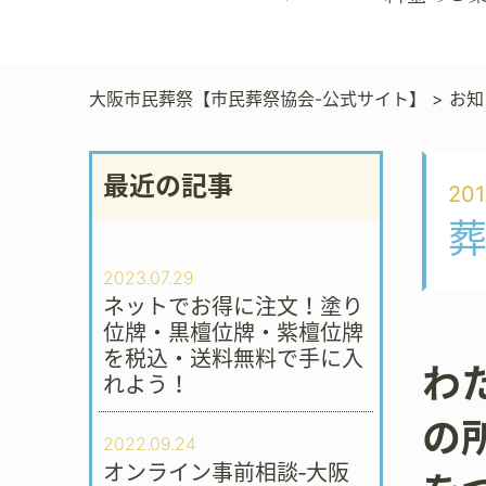
大阪市民葬祭【市民葬祭協会-公式サイト】
>
お知
最近の記事
201
2023.07.29
ネットでお得に注文！塗り
位牌・黒檀位牌・紫檀位牌
を税込・送料無料で手に入
わ
れよう！
の
2022.09.24
オンライン事前相談‐大阪