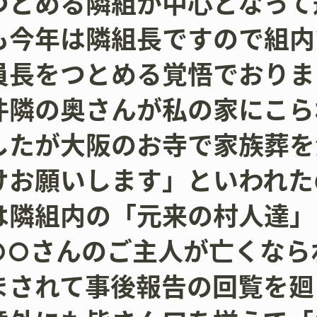
つとめる隣組が中心となって
も今年は隣組長ですので組内
員長をつとめる覚悟でおりま
件隣の奥さんが私の家にこら
したが大阪のお寺で家族葬を
けお願いします」といわれた
は隣組内の「元来の村人達」
○○さんのご主人が亡くなら
まされて事後報告の回覧を廻