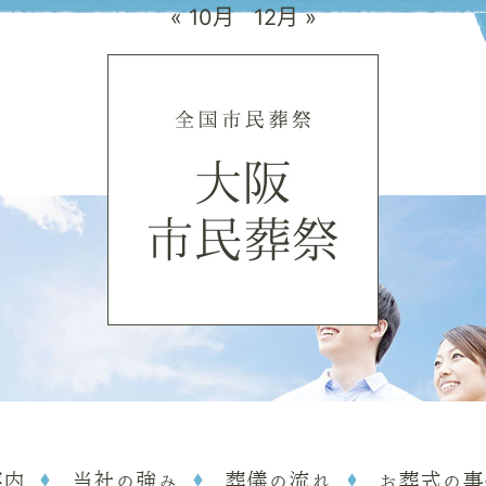
« 10月
12月 »
案内
当社の強み
葬儀の流れ
お葬式の事