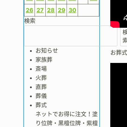
26
27
28
29
30
検索
お知らせ
お葬
家族葬
斎場
火葬
直葬
葬儀
葬式
ネットでお得に注文！塗
り位牌・黒檀位牌・紫檀