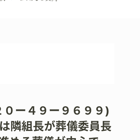
２０ー４９ー９６９９)
は隣組長が葬儀委員長