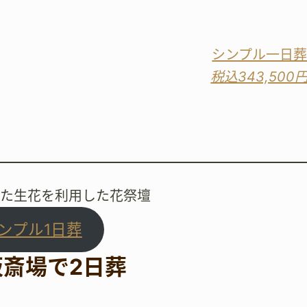
シンプル一日
税込343,500
った生花を利用した花祭壇
ンプル1日葬
阪斎場で2日葬