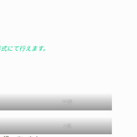
式
葬
葬
形式にて行えます。
1日葬
大阪