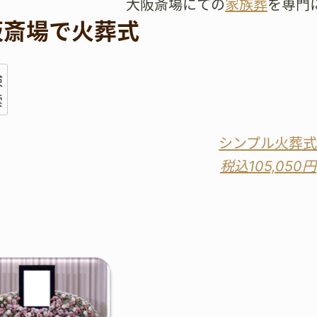
大阪斎場にての
家族葬
を専門
阪斎場で火葬式
検
索
シンプル火葬
税込105,050円