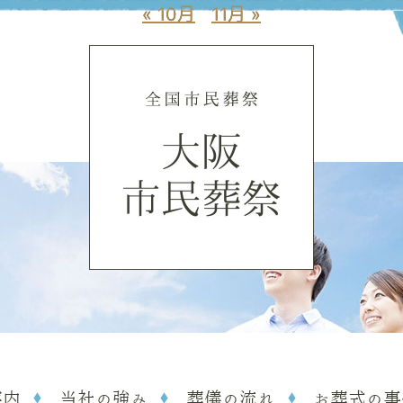
« 10月
« 10月
11月 »
11月 »
案内
当社の強み
葬儀の流れ
お葬式の事