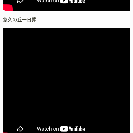
悠久の丘一日葬