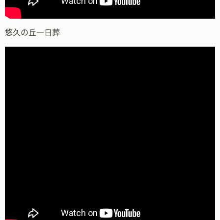
悠久の丘一日葬