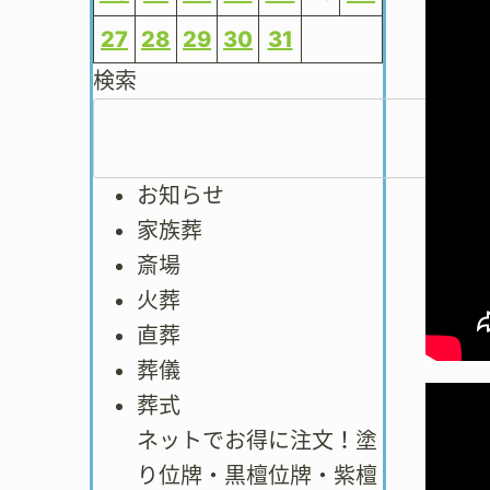
27
28
29
30
31
検索
お知らせ
家族葬
斎場
火葬
直葬
葬儀
葬式
ネットでお得に注文！塗
り位牌・黒檀位牌・紫檀