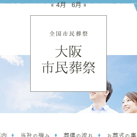
« 4月
6月 »
案内
当社の強み
葬儀の流れ
お葬式の事