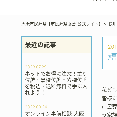
大阪市民葬祭【市民葬祭協会-公式サイト】
>
お知
最近の記事
201
橿
2023.07.29
ネットでお得に注文！塗り
位牌・黒檀位牌・紫檀位牌
を税込・送料無料で手に入
私ど
れよう！
皆様に
市民
2022.09.24
オンライン事前相談‐大阪
う家