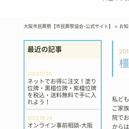
大阪市民葬祭【市民葬祭協会-公式サイト】
>
お知
最近の記事
201
橿
2023.07.29
ネットでお得に注文！塗り
位牌・黒檀位牌・紫檀位牌
を税込・送料無料で手に入
私ど
れよう！
ご家
院で
2022.09.24
オンライン事前相談‐大阪
から