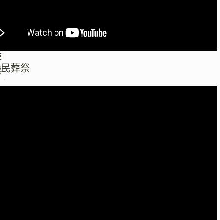
検
区民葬祭
索