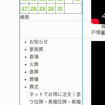
27
28
29
30
31
検索
戸塚
お知らせ
家族葬
斎場
火葬
直葬
葬儀
葬式
ネットでお得に注文！塗
り位牌・黒檀位牌・紫檀