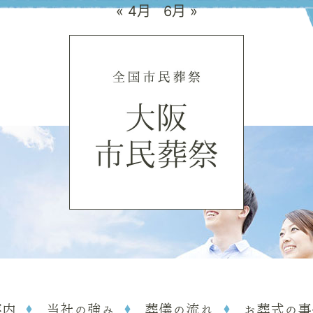
« 4月
6月 »
案内
当社の強み
葬儀の流れ
お葬式の事