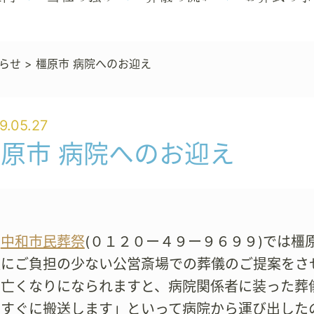
らせ
>
橿原市 病院へのお迎え
9.05.27
原市 病院へのお迎え
も
中和市民葬祭
(０１２０ー４９ー９６９９)では
族にご負担の少ない公営斎場での葬儀のご提案をさ
お亡くなりになられますと、病院関係者に装った葬
はすぐに搬送します」といって病院から運び出した