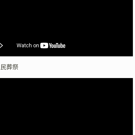
検
索
区民葬祭