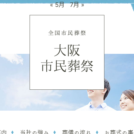
« 5月
7月 »
案内
当社の強み
葬儀の流れ
お葬式の事