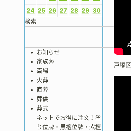
24
25
26
27
28
29
30
検索
お知らせ
家族葬
戸塚
斎場
火葬
直葬
葬儀
葬式
ネットでお得に注文！塗
り位牌・黒檀位牌・紫檀