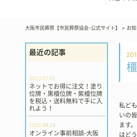
大阪市民葬祭【市民葬祭協会-公式サイト】
>
お知
最近の記事
201
橿
2023.07.29
ネットでお得に注文！塗り
位牌・黒檀位牌・紫檀位牌
を税込・送料無料で手に入
私ど
れよう！
いの
ます
2022.09.24
オンライン事前相談‐大阪
はど