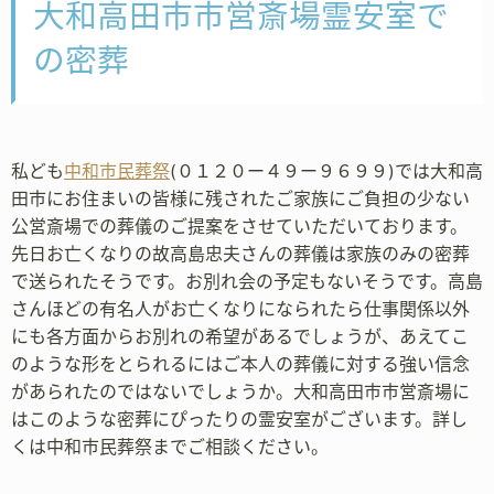
大和高田市市営斎場霊安室で
の密葬
私ども
中和市民葬祭
(０１２０ー４９ー９６９９)では大和高
田市にお住まいの皆様に残されたご家族にご負担の少ない
公営斎場での葬儀のご提案をさせていただいております。
先日お亡くなりの故高島忠夫さんの葬儀は家族のみの密葬
で送られたそうです。お別れ会の予定もないそうです。高島
さんほどの有名人がお亡くなりになられたら仕事関係以外
にも各方面からお別れの希望があるでしょうが、あえてこ
のような形をとられるにはご本人の葬儀に対する強い信念
があられたのではないでしょうか。大和高田市市営斎場に
はこのような密葬にぴったりの霊安室がございます。詳し
くは中和市民葬祭までご相談ください。