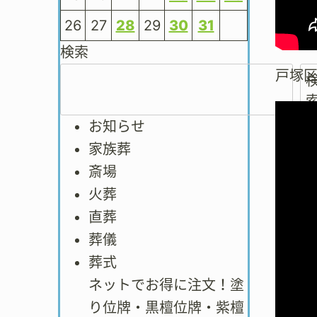
26
27
28
29
30
31
検索
戸塚
お知らせ
家族葬
斎場
火葬
直葬
葬儀
葬式
ネットでお得に注文！塗
り位牌・黒檀位牌・紫檀