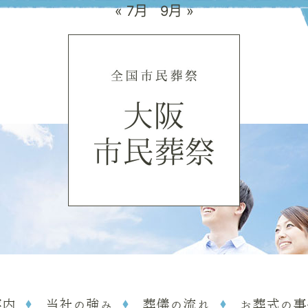
« 7月
9月 »
案内
当社の強み
葬儀の流れ
お葬式の事