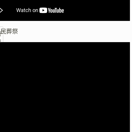
区民葬祭
検
索