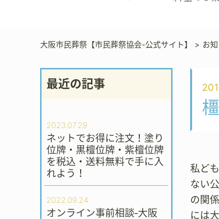
大阪市民葬祭【市民葬祭協会-公式サイト】
>
お知
最近の記事
201
橿
2023.07.29
ネットでお得に注文！塗り
位牌・黒檀位牌・紫檀位牌
を税込・送料無料で手に入
私ど
れよう！
ない
の関係
2022.09.24
オンライン事前相談‐大阪
には