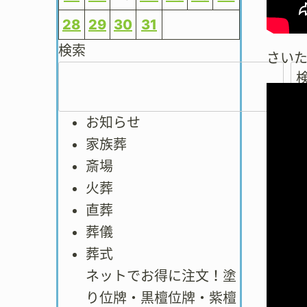
28
29
30
31
検索
さい
お知らせ
家族葬
斎場
火葬
直葬
葬儀
葬式
ネットでお得に注文！塗
り位牌・黒檀位牌・紫檀