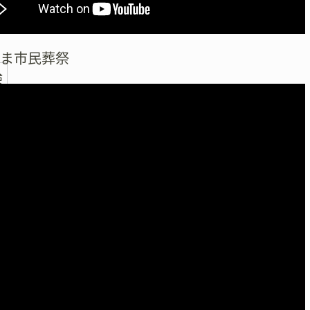
たま市民葬祭
検
索