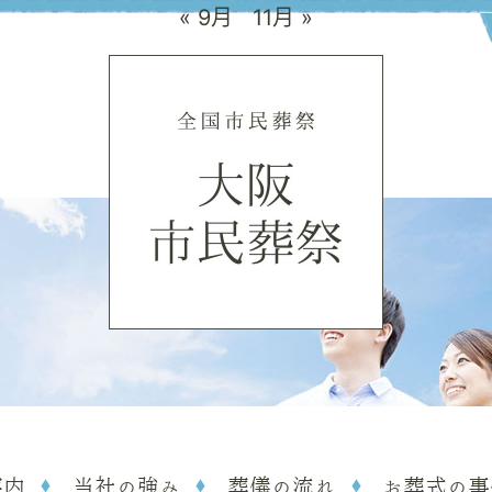
« 9月
11月 »
案内
当社の強み
葬儀の流れ
お葬式の事