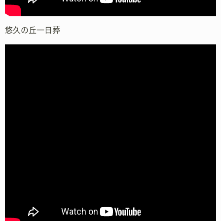
悠久の丘一日葬