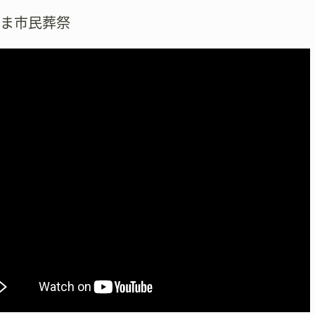
たま市民葬祭
検
索