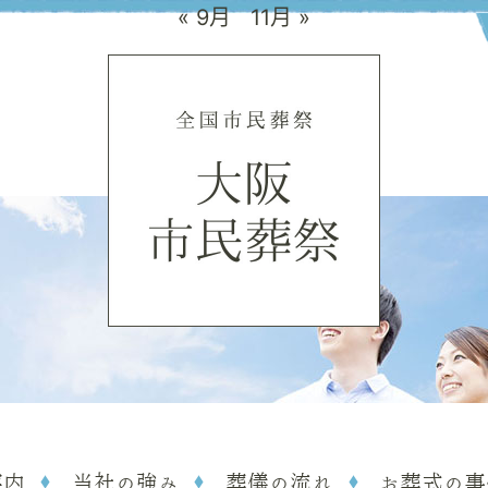
« 9月
11月 »
案内
当社の強み
葬儀の流れ
お葬式の事