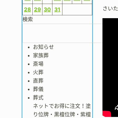
さい
28
29
30
31
検索
お知らせ
家族葬
斎場
火葬
直葬
葬儀
葬式
ネットでお得に注文！塗
り位牌・黒檀位牌・紫檀