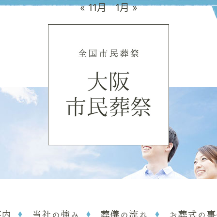
« 11月
1月 »
案内
当社の強み
葬儀の流れ
お葬式の事