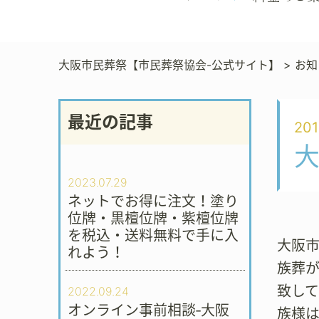
大阪市民葬祭【市民葬祭協会-公式サイト】
>
お知
最近の記事
201
2023.07.29
ネットでお得に注文！塗り
位牌・黒檀位牌・紫檀位牌
を税込・送料無料で手に入
大阪市
れよう！
族葬
致し
2022.09.24
オンライン事前相談‐大阪
族様