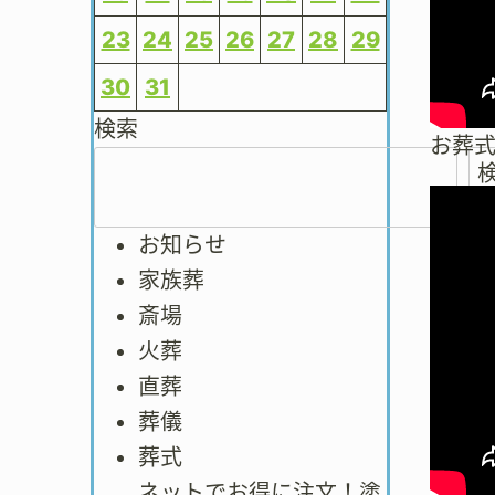
23
24
25
26
27
28
29
30
31
検索
お葬
お知らせ
家族葬
斎場
火葬
直葬
葬儀
葬式
ネットでお得に注文！塗