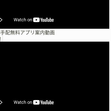
式手配無料アプリ案内動画
検
索