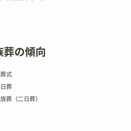
族葬の傾向
火葬式
一日葬
家族葬（二日葬）