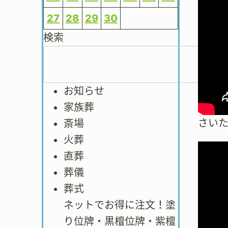
27
28
29
30
検索
お知らせ
家族葬
さい
斎場
火葬
直葬
葬儀
葬式
ネットでお得に注文！塗
り位牌・黒檀位牌・紫檀