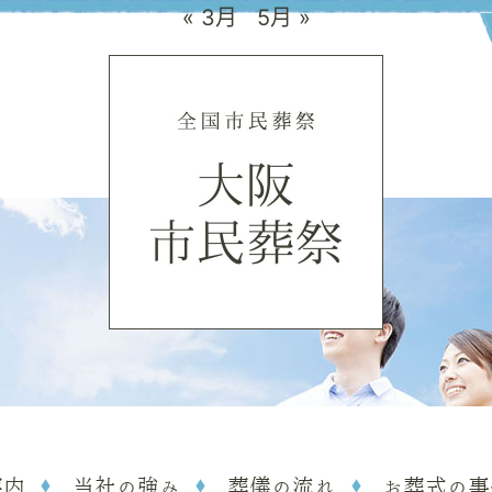
« 3月
5月 »
案内
当社の強み
葬儀の流れ
お葬式の事