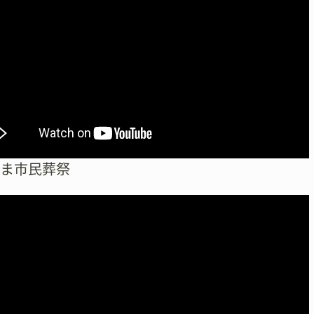
検
索
たま市民葬祭