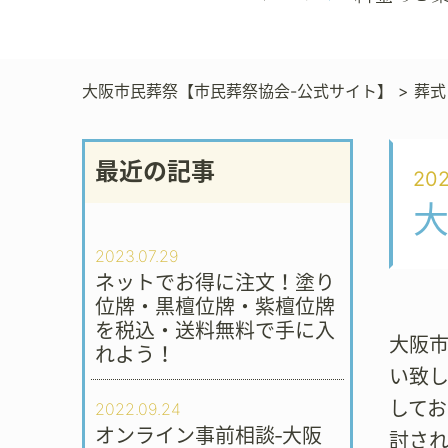
大阪市民葬祭【市民葬祭協会-公式サイト】
>
葬式
最近の記事
202
2023.07.29
ネットでお得に注文！塗り
位牌・黒檀位牌・紫檀位牌
を税込・送料無料で手に入
大阪市
れよう！
い致
して
2022.09.24
オンライン事前相談‐大阪
討さ