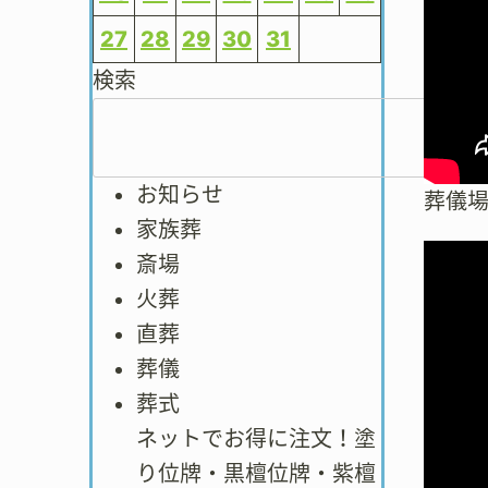
27
28
29
30
31
検索
お知らせ
葬儀
家族葬
斎場
火葬
直葬
葬儀
葬式
ネットでお得に注文！塗
り位牌・黒檀位牌・紫檀