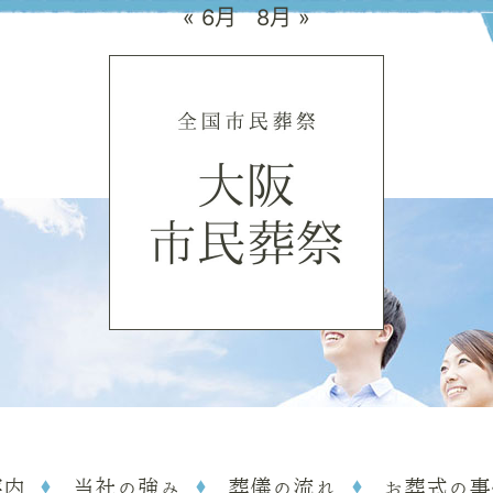
« 6月
8月 »
案内
当社の強み
葬儀の流れ
お葬式の事