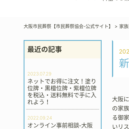
大阪市民葬祭【市民葬祭協会-公式サイト】
>
家族
最近の記事
202
新
2023.07.29
ネットでお得に注文！塗り
位牌・黒檀位牌・紫檀位牌
を税込・送料無料で手に入
大阪
れよう！
の家族
る御
2022.09.24
オンライン事前相談‐大阪
いリ