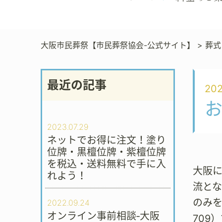
大阪市民葬祭【市民葬祭協会-公式サイト】
>
葬式
最近の記事
202
お
2023.07.29
ネットでお得に注文！塗り
位牌・黒檀位牌・紫檀位牌
を税込・送料無料で手に入
大阪
れよう！
流と
のみを
2022.09.24
オンライン事前相談‐大阪
709