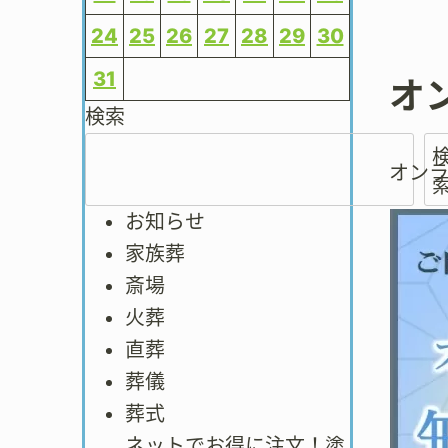
24
25
26
27
28
29
30
31
オ
検索
オン
お知らせ
家族葬
斎場
火葬
直葬
葬儀
葬式
ネットでお得に注文！塗