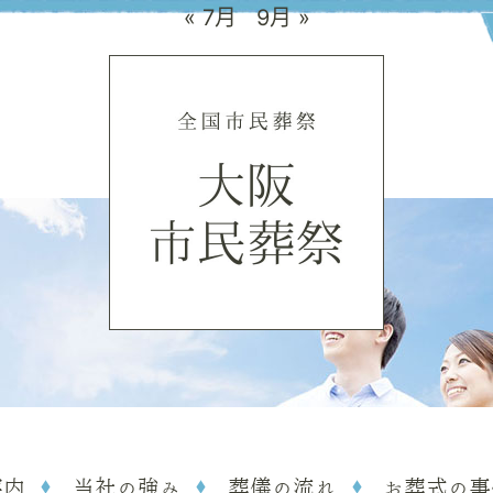
« 7月
9月 »
案内
当社の強み
葬儀の流れ
お葬式の事