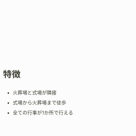
特徴
火葬場と式場が隣接
式場から火葬場まで徒歩
全ての行事が1か所で行える