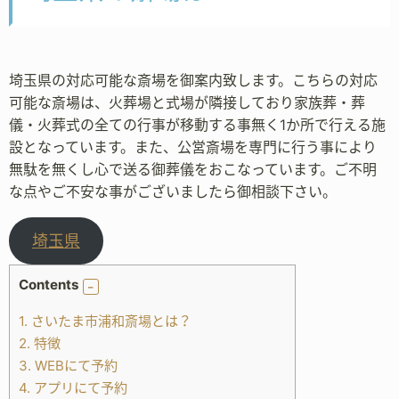
埼玉県の対応可能な斎場を御案内致します。こちらの対応
可能な斎場は、火葬場と式場が隣接しており家族葬・葬
儀・火葬式の全ての行事が移動する事無く1か所で行える施
設となっています。また、公営斎場を専門に行う事により
無駄を無くし心で送る御葬儀をおこなっています。ご不明
な点やご不安な事がございましたら御相談下さい。
埼玉県
Contents
1.
さいたま市浦和斎場とは？
2.
特徴
3.
WEBにて予約
4.
アプリにて予約