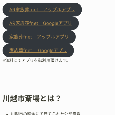
AR家族葬fnet アップルアプリ
AR家族葬fnet Googleアプリ
家族葬fnet アップルアプリ
家族葬fnet Googleアプリ
※無料にてアプリを御利用頂けます。
川越市斎場とは？
川越市の税金にて建てられた公営斎場