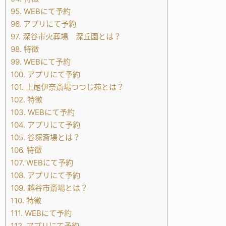
95.
WEBにて予約
96.
アプリにて予約
97.
深谷市火葬場 深丘園とは？
98.
特徴
99.
WEBにて予約
100.
アプリにて予約
101.
上尾伊奈斎場つつじ苑とは？
102.
特徴
103.
WEBにて予約
104.
アプリにて予約
105.
谷塚斎場とは？
106.
特徴
107.
WEBにて予約
108.
アプリにて予約
109.
越谷市斎場とは？
110.
特徴
111.
WEBにて予約
112.
アプリにて予約