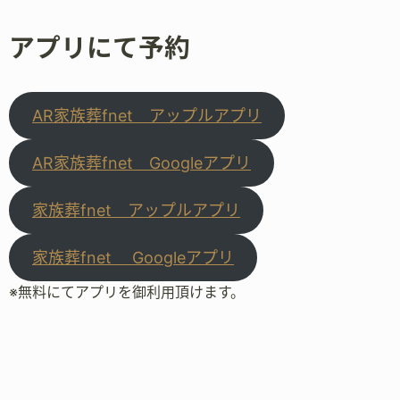
アプリにて予約
AR家族葬fnet アップルアプリ
AR家族葬fnet Googleアプリ
家族葬fnet アップルアプリ
家族葬fnet Googleアプリ
※無料にてアプリを御利用頂けます。