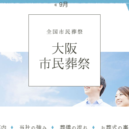
« 9月
案内
当社の強み
葬儀の流れ
お葬式の事