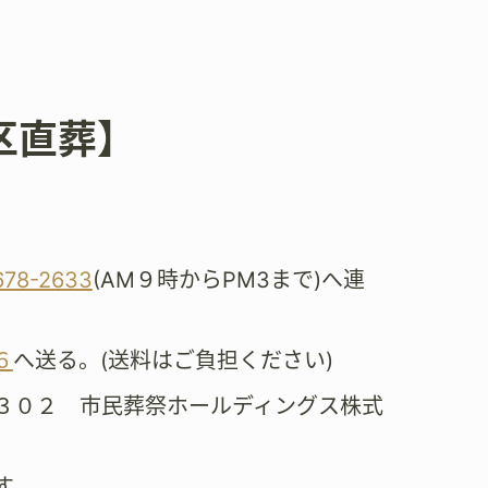
吉区直葬】
。
678-2633
(AM９時からPM3まで)へ連
６
へ送る。(送料はご負担ください)
３０２ 市民葬祭ホールディングス株式
す。