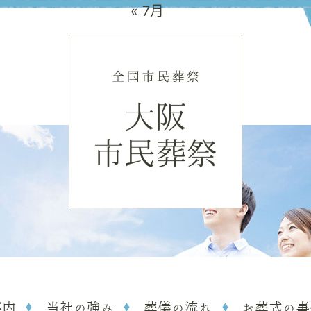
« 7月
案内
当社の強み
葬儀の流れ
お葬式の事