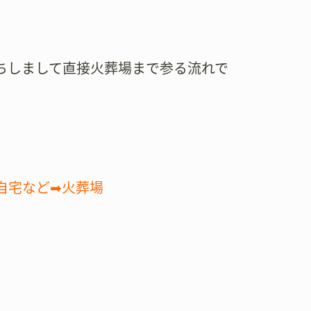
ちしまして直接火葬場まで参る流れで
自宅など➡火葬場