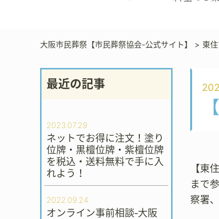
大阪市民葬祭【市民葬祭協会-公式サイト】
>
東住
最近の記事
202
2023.07.29
ネットでお得に注文！塗り
位牌・黒檀位牌・紫檀位牌
を税込・送料無料で手に入
【東
れよう！
まで
察署
2022.09.24
オンライン事前相談‐大阪