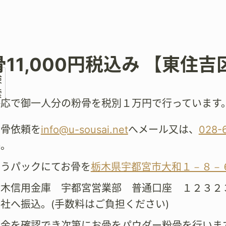
骨11,000円税込み 【東住
検
索
対応で御一人分の粉骨を税別１万円で行っています
粉骨依頼を
info@u-sousai.net
へメール又は、
028-
絡。
ゆうパックにてお骨を
栃木県宇都宮市大和１－８－
栃木信用金庫 宇都宮営業部 普通口座 １２３２
社へ振込。(手数料はご負担ください)
着金を確認でき次第にお骨をパウダー粉骨を行いま