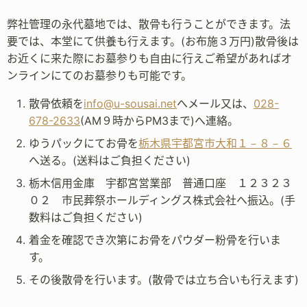
弊社管理の永代墓地では、散骨も行うことができます。法
要では、本堂にて供養も行えます。(お布施３万円)散骨後は
お近くに来た際にお墓参りも自由に行えご希望があればオ
ンラインにてのお墓参りも可能です。
散骨依頼を
info@u-sousai.net
へメール又は、
028-
678-2633
(AM９時からPM3まで)へ連絡。
ゆうパックにてお骨を
栃木県宇都宮市大和１－８－６
へ送る。(送料はご負担ください)
栃木信用金庫 宇都宮営業部 普通口座 １２３２３
０２ 市民葬祭ホールディングス株式会社へ振込。(手
数料はご負担ください)
着金を確認でき次第にお骨をパウダー粉骨を行いま
す。
その後散骨を行います。(散骨では立ち合いも行えます)