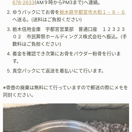
678-2633
(AM９時からPM3まで)へ連絡。
ゆうパックにてお骨を
栃木県宇都宮市大和１－８－６
へ送る。(送料はご負担ください)
栃木信用金庫 宇都宮営業部 普通口座 １２３２３
０２ 市民葬祭ホールディングス株式会社へ振込。(手
数料はご負担ください)
着金を確認でき次第にお骨をパウダー粉骨を行いま
す。
真空パックにて返送を着払いにて行います。
※骨壺の廃棄は無料にて行っていますので郵送の際にメモを
同封ください。