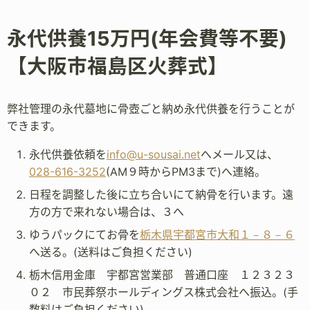
永代供養15万円(年会費等不要)
【大阪市福島区火葬式】
弊社管理の永代墓地に骨壺ごと納め永代供養を行うことが
できます。
永代供養依頼を
info@u-sousai.net
へメール又は、
028-616-3252
(AM９時からPM3まで)へ連絡。
日程を調整した後に立ち合いにて納骨を行います。遠
方の方で来れない場合は、３へ
ゆうパックにてお骨を
栃木県宇都宮市大和１－８－６
へ送る。(送料はご負担ください)
栃木信用金庫 宇都宮営業部 普通口座 １２３２３
０２ 市民葬祭ホールディングス株式会社へ振込。(手
数料はご負担ください)