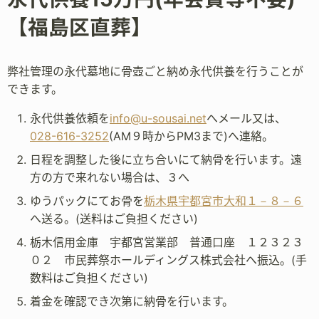
【福島区直葬】
弊社管理の永代墓地に骨壺ごと納め永代供養を行うことが
できます。
永代供養依頼を
info@u-sousai.net
へメール又は、
028-616-3252
(AM９時からPM3まで)へ連絡。
日程を調整した後に立ち合いにて納骨を行います。遠
方の方で来れない場合は、３へ
ゆうパックにてお骨を
栃木県宇都宮市大和１－８－６
へ送る。(送料はご負担ください)
栃木信用金庫 宇都宮営業部 普通口座 １２３２３
０２ 市民葬祭ホールディングス株式会社へ振込。(手
数料はご負担ください)
着金を確認でき次第に納骨を行います。