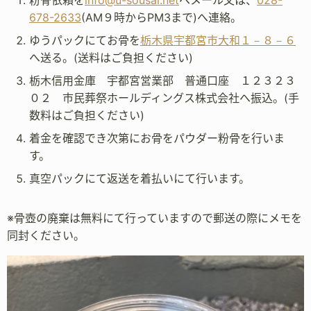
678-2633
(AM９時からPM3まで)へ連絡。
ゆうパックにてお骨を
栃木県宇都宮市大和１－８－６
へ送る。(送料はご負担ください)
栃木信用金庫 宇都宮営業部 普通口座 １２３２３
０２ 市民葬祭ホールディングス株式会社へ振込。(手
数料はご負担ください)
着金を確認でき次第にお骨をパウダー粉骨を行いま
す。
真空パックにて返送を着払いにて行います。
※骨壺の廃棄は無料にて行っていますので郵送の際にメモを
同封ください。