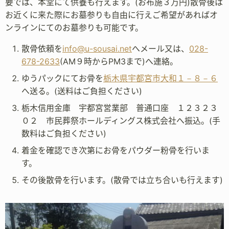
要では、本堂にて供養も行えます。(お布施３万円)散骨後は
お近くに来た際にお墓参りも自由に行えご希望があればオ
ンラインにてのお墓参りも可能です。
散骨依頼を
info@u-sousai.net
へメール又は、
028-
678-2633
(AM９時からPM3まで)へ連絡。
ゆうパックにてお骨を
栃木県宇都宮市大和１－８－６
へ送る。(送料はご負担ください)
栃木信用金庫 宇都宮営業部 普通口座 １２３２３
０２ 市民葬祭ホールディングス株式会社へ振込。(手
数料はご負担ください)
着金を確認でき次第にお骨をパウダー粉骨を行いま
す。
その後散骨を行います。(散骨では立ち合いも行えます)