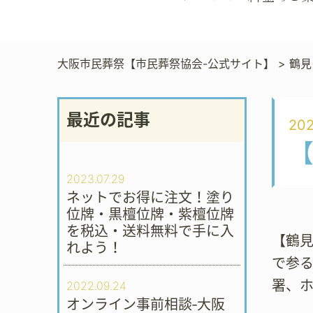
大阪市民葬祭【市民葬祭協会-公式サイト】
>
鶴見
最近の記事
202
2023.07.29
ネットでお得に注文！塗り
位牌・黒檀位牌・紫檀位牌
を税込・送料無料で手に入
【鶴
れよう！
で参
署、
2022.09.24
オンライン事前相談‐大阪