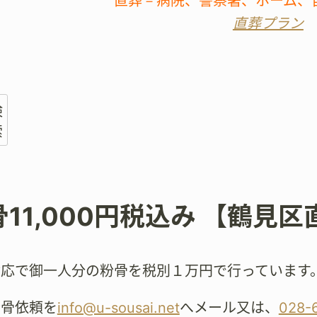
直葬－病院、警察署、ホーム、
直葬プラン
検
索
骨11,000円税込み 【鶴見区
対応で御一人分の粉骨を税別１万円で行っています
粉骨依頼を
info@u-sousai.net
へメール又は、
028-