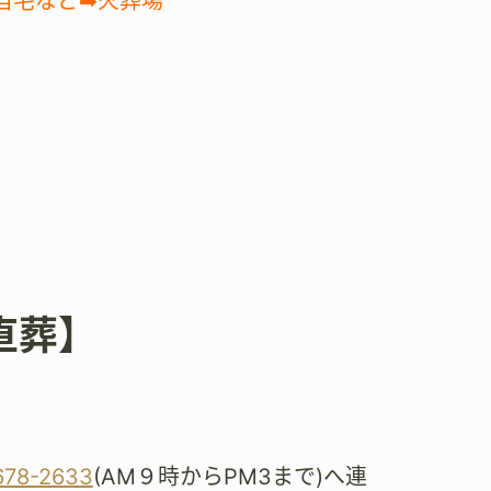
自宅など➡火葬場
直葬】
。
678-2633
(AM９時からPM3まで)へ連