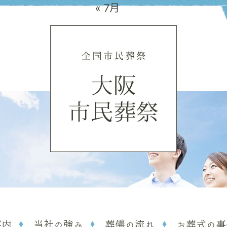
« 7月
案内
当社の強み
葬儀の流れ
お葬式の事