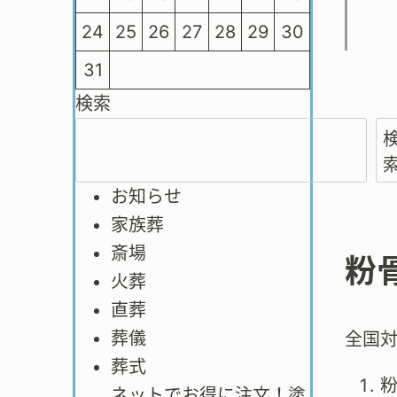
24
25
26
27
28
29
30
31
検索
お知らせ
家族葬
斎場
粉
火葬
直葬
葬儀
全国
葬式
ネットでお得に注文！塗