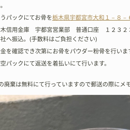
絡。
ゆうパックにてお骨を
栃木県宇都宮市大和１－８－
栃木信用金庫 宇都宮営業部 普通口座 １２３２
社へ振込。(手数料はご負担ください)
着金を確認でき次第にお骨をパウダー粉骨を行いま
真空パックにて返送を着払いにて行います。
壺の廃棄は無料にて行っていますので郵送の際にメ