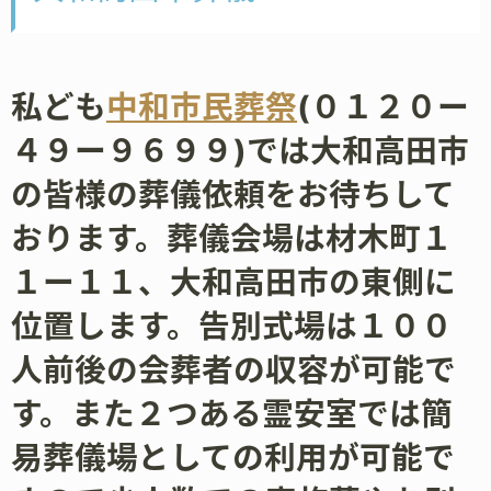
私ども
中和市民葬祭
(０１２０ー
４９ー９６９９)では大和高田市
の皆様の葬儀依頼をお待ちして
おります。葬儀会場は材木町１
１ー１１、大和高田市の東側に
位置します。告別式場は１００
人前後の会葬者の収容が可能で
す。また２つある霊安室では簡
易葬儀場としての利用が可能で