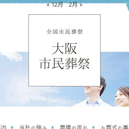
« 12月
2月 »
案内
当社の強み
葬儀の流れ
お葬式の事