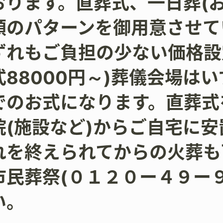
おります。直葬式、一日葬(お
類のパターンを御用意させて
ずれもご負担の少ない価格設
式88000円～)葬儀会場は
でのお式になります。直葬式
院(施設など)からご自宅に
れを終えられてからの火葬も
市民葬祭(０１２０ー４９ー
い。