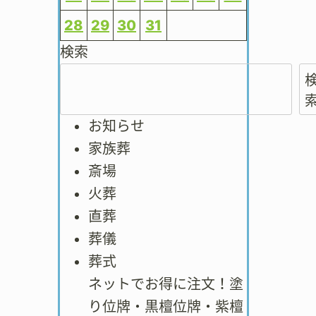
28
29
30
31
検索
お知らせ
家族葬
斎場
火葬
直葬
葬儀
葬式
ネットでお得に注文！塗
り位牌・黒檀位牌・紫檀