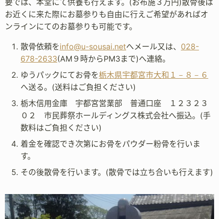
要では、本堂にて供養も行えます。(お布施３万円)散骨後は
お近くに来た際にお墓参りも自由に行えご希望があればオ
ンラインにてのお墓参りも可能です。
散骨依頼を
info@u-sousai.net
へメール又は、
028-
678-2633
(AM９時からPM3まで)へ連絡。
ゆうパックにてお骨を
栃木県宇都宮市大和１－８－６
へ送る。(送料はご負担ください)
栃木信用金庫 宇都宮営業部 普通口座 １２３２３
０２ 市民葬祭ホールディングス株式会社へ振込。(手
数料はご負担ください)
着金を確認でき次第にお骨をパウダー粉骨を行いま
す。
その後散骨を行います。(散骨では立ち合いも行えます)