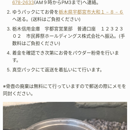
678-2633
(AM９時からPM3まで)へ連絡。
ゆうパックにてお骨を
栃木県宇都宮市大和１－８－６
へ送る。(送料はご負担ください)
栃木信用金庫 宇都宮営業部 普通口座 １２３２３
０２ 市民葬祭ホールディングス株式会社へ振込。(手
数料はご負担ください)
着金を確認でき次第にお骨をパウダー粉骨を行いま
す。
真空パックにて返送を着払いにて行います。
※骨壺の廃棄は無料にて行っていますので郵送の際にメモを
同封ください。