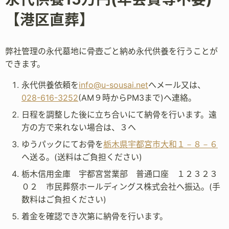
【港区直葬】
弊社管理の永代墓地に骨壺ごと納め永代供養を行うことが
できます。
永代供養依頼を
info@u-sousai.net
へメール又は、
028-616-3252
(AM９時からPM3まで)へ連絡。
日程を調整した後に立ち合いにて納骨を行います。遠
方の方で来れない場合は、３へ
ゆうパックにてお骨を
栃木県宇都宮市大和１－８－６
へ送る。(送料はご負担ください)
栃木信用金庫 宇都宮営業部 普通口座 １２３２３
０２ 市民葬祭ホールディングス株式会社へ振込。(手
数料はご負担ください)
着金を確認でき次第に納骨を行います。