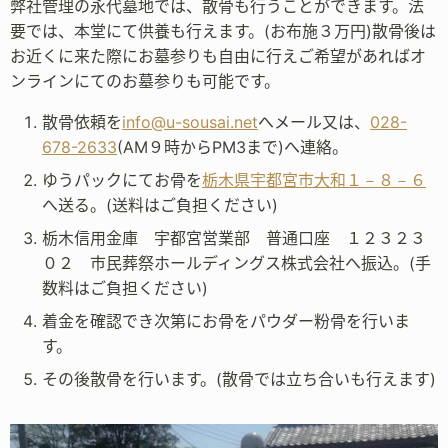
弊社管理の永代墓地では、散骨も行うことができます。法
要では、本堂にて供養も行えます。(お布施３万円)散骨後は
お近くに来た際にお墓参りも自由に行えご希望があればオ
ンラインにてのお墓参りも可能です。
散骨依頼を
info@u-sousai.net
へメール又は、
028-
678-2633
(AM９時からPM3まで)へ連絡。
ゆうパックにてお骨を
栃木県宇都宮市大和１－８－６
へ送る。(送料はご負担ください)
栃木信用金庫 宇都宮営業部 普通口座 １２３２３
０２ 市民葬祭ホールディングス株式会社へ振込。(手
数料はご負担ください)
着金を確認でき次第にお骨をパウダー粉骨を行いま
す。
その後散骨を行います。(散骨では立ち合いも行えます)