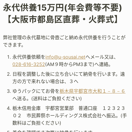
永代供養15万円(年会費等不要)
【大阪市都島区直葬・火葬式】
弊社管理の永代墓地に骨壺ごと納め永代供養を行うことが
できます。
永代供養依頼を
info@u-sousai.net
へメール又は、
028-616-3252
(AM９時からPM3まで)へ連絡。
日程を調整した後に立ち合いにて納骨を行います。遠
方の方で来れない場合は、３へ
ゆうパックにてお骨を
栃木県宇都宮市大和１－８－６
へ送る。(送料はご負担ください)
栃木信用金庫 宇都宮営業部 普通口座 １２３２３
０２ 市民葬祭ホールディングス株式会社へ振込。(手
数料はご負担ください)