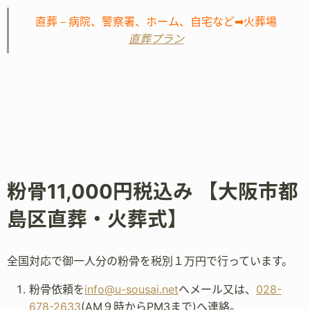
直葬－病院、警察署、ホーム、自宅など➡火葬場
直葬プラン
粉骨11,000円税込み 【大阪市都
島区直葬・火葬式】
全国対応で御一人分の粉骨を税別１万円で行っています。
粉骨依頼を
info@u-sousai.net
へメール又は、
028-
678-2633
(AM９時からPM3まで)へ連絡。