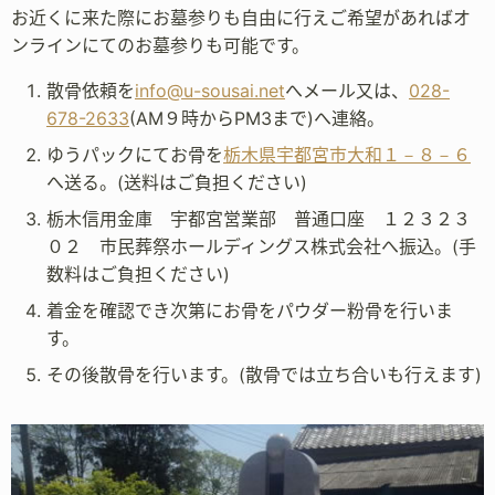
お近くに来た際にお墓参りも自由に行えご希望があればオ
ンラインにてのお墓参りも可能です。
散骨依頼を
info@u-sousai.net
へメール又は、
028-
678-2633
(AM９時からPM3まで)へ連絡。
ゆうパックにてお骨を
栃木県宇都宮市大和１－８－６
へ送る。(送料はご負担ください)
栃木信用金庫 宇都宮営業部 普通口座 １２３２３
０２ 市民葬祭ホールディングス株式会社へ振込。(手
数料はご負担ください)
着金を確認でき次第にお骨をパウダー粉骨を行いま
す。
その後散骨を行います。(散骨では立ち合いも行えます)