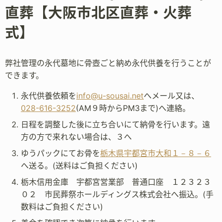
直葬【大阪市北区直葬・火葬
式】
弊社管理の永代墓地に骨壺ごと納め永代供養を行うことが
できます。
永代供養依頼を
info@u-sousai.net
へメール又は、
028-616-3252
(AM９時からPM3まで)へ連絡。
日程を調整した後に立ち合いにて納骨を行います。遠
方の方で来れない場合は、３へ
ゆうパックにてお骨を
栃木県宇都宮市大和１－８－６
へ送る。(送料はご負担ください)
栃木信用金庫 宇都宮営業部 普通口座 １２３２３
０２ 市民葬祭ホールディングス株式会社へ振込。(手
数料はご負担ください)