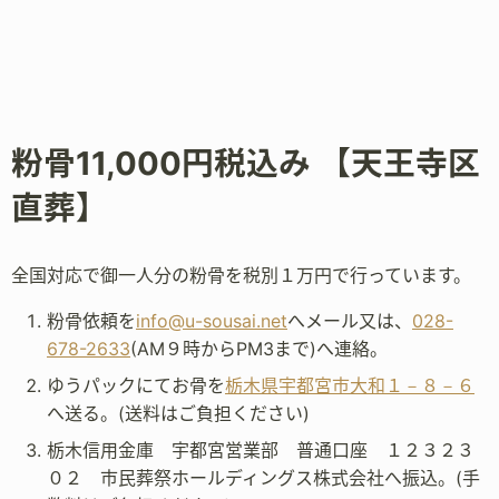
粉骨11,000円税込み 【天王寺区
直葬】
全国対応で御一人分の粉骨を税別１万円で行っています。
粉骨依頼を
info@u-sousai.net
へメール又は、
028-
678-2633
(AM９時からPM3まで)へ連絡。
ゆうパックにてお骨を
栃木県宇都宮市大和１－８－６
へ送る。(送料はご負担ください)
栃木信用金庫 宇都宮営業部 普通口座 １２３２３
０２ 市民葬祭ホールディングス株式会社へ振込。(手