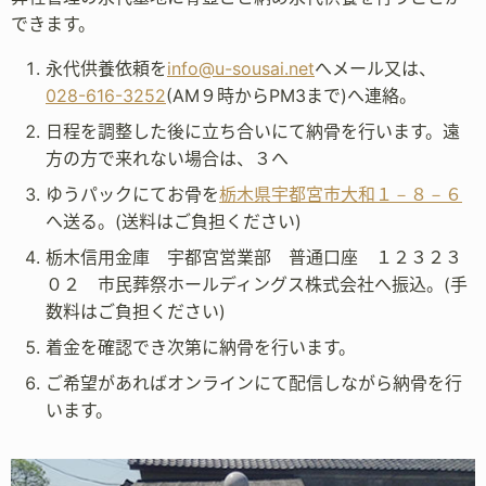
できます。
永代供養依頼を
info@u-sousai.net
へメール又は、
028-616-3252
(AM９時からPM3まで)へ連絡。
日程を調整した後に立ち合いにて納骨を行います。遠
方の方で来れない場合は、３へ
ゆうパックにてお骨を
栃木県宇都宮市大和１－８－６
へ送る。(送料はご負担ください)
栃木信用金庫 宇都宮営業部 普通口座 １２３２３
０２ 市民葬祭ホールディングス株式会社へ振込。(手
数料はご負担ください)
着金を確認でき次第に納骨を行います。
ご希望があればオンラインにて配信しながら納骨を行
います。