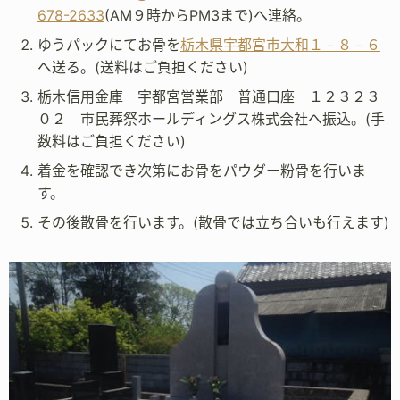
678-2633
(AM９時からPM3まで)へ連絡。
ゆうパックにてお骨を
栃木県宇都宮市大和１－８－６
へ送る。(送料はご負担ください)
栃木信用金庫 宇都宮営業部 普通口座 １２３２３
０２ 市民葬祭ホールディングス株式会社へ振込。(手
数料はご負担ください)
着金を確認でき次第にお骨をパウダー粉骨を行いま
す。
その後散骨を行います。(散骨では立ち合いも行えます)