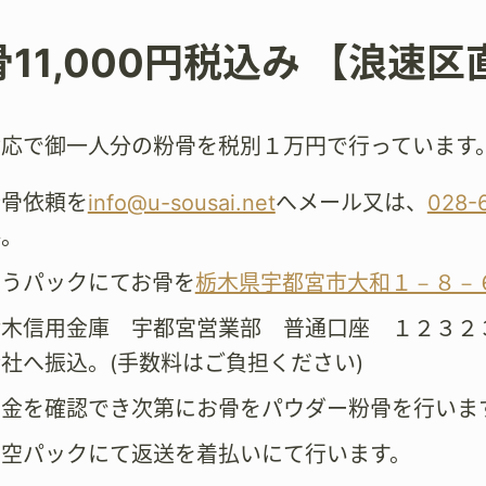
骨11,000円税込み 【浪速区
対応で御一人分の粉骨を税別１万円で行っています
粉骨依頼を
info@u-sousai.net
へメール又は、
028-
絡。
ゆうパックにてお骨を
栃木県宇都宮市大和１－８－
栃木信用金庫 宇都宮営業部 普通口座 １２３２
社へ振込。(手数料はご負担ください)
着金を確認でき次第にお骨をパウダー粉骨を行いま
真空パックにて返送を着払いにて行います。