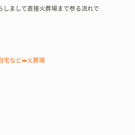
ちしまして直接火葬場まで参る流れで
自宅など➡火葬場