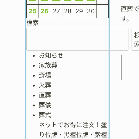
直葬
25
26
27
28
29
30
す。
検索
お知らせ
家族葬
斎場
火葬
直葬
葬儀
葬式
ネットでお得に注文！塗
り位牌・黒檀位牌・紫檀