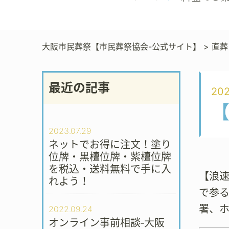
大阪市民葬祭【市民葬祭協会-公式サイト】
>
直葬
最近の記事
202
2023.07.29
ネットでお得に注文！塗り
位牌・黒檀位牌・紫檀位牌
を税込・送料無料で手に入
【浪
れよう！
で参
署、
2022.09.24
オンライン事前相談‐大阪