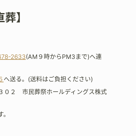
直葬】
。
678-2633
(AM９時からPM3まで)へ連
６
へ送る。(送料はご負担ください)
３０２ 市民葬祭ホールディングス株式
す。