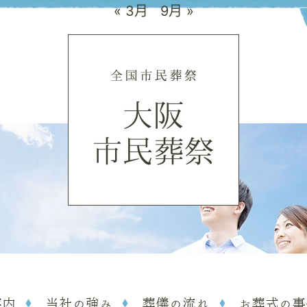
« 3月
9月 »
案内
当社の強み
葬儀の流れ
お葬式の事