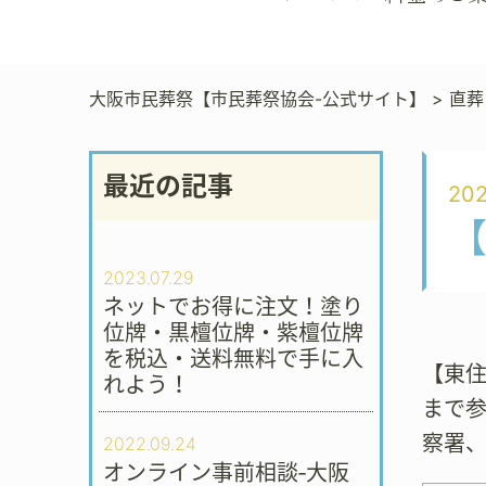
大阪市民葬祭【市民葬祭協会-公式サイト】
>
直葬
最近の記事
202
2023.07.29
ネットでお得に注文！塗り
位牌・黒檀位牌・紫檀位牌
を税込・送料無料で手に入
【東
れよう！
まで
察署
2022.09.24
オンライン事前相談‐大阪