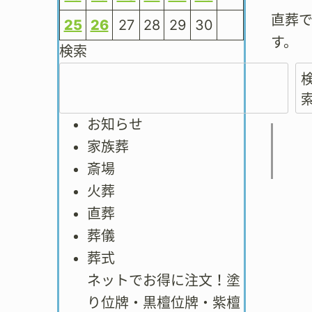
直葬
25
26
27
28
29
30
す。
検索
お知らせ
家族葬
斎場
火葬
直葬
葬儀
葬式
ネットでお得に注文！塗
り位牌・黒檀位牌・紫檀