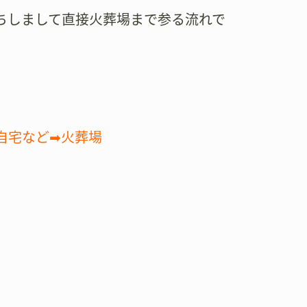
ちしまして直接火葬場まで参る流れで
自宅など➡火葬場