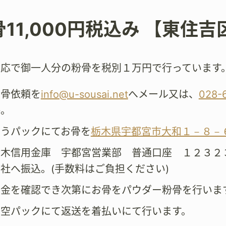
骨11,000円税込み 【東住
対応で御一人分の粉骨を税別１万円で行っています
粉骨依頼を
info@u-sousai.net
へメール又は、
028-
絡。
ゆうパックにてお骨を
栃木県宇都宮市大和１－８－
栃木信用金庫 宇都宮営業部 普通口座 １２３２
社へ振込。(手数料はご負担ください)
着金を確認でき次第にお骨をパウダー粉骨を行いま
真空パックにて返送を着払いにて行います。