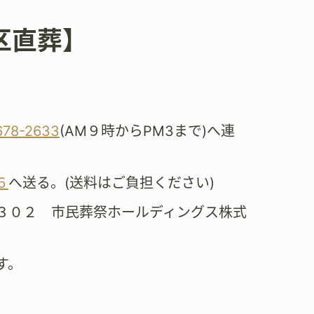
吉区直葬】
。
678-2633
(AM９時からPM3まで)へ連
６
へ送る。(送料はご負担ください)
３０２ 市民葬祭ホールディングス株式
す。