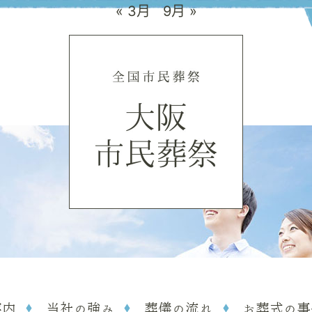
« 3月
9月 »
案内
当社の強み
葬儀の流れ
お葬式の事